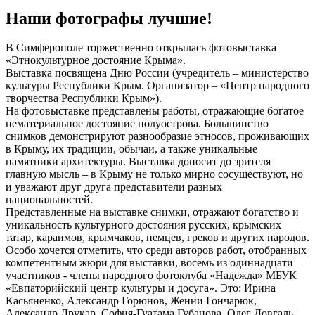
Наши фотографы лучшие!
В Симферополе торжественно открылась фотовыставка
«Этнокультурное достояние Крыма».
Выставка посвящена Дню России (учредитель – министерство
культуры Республики Крым. Организатор – «Центр народного
творчества Республики Крым»).
На фотовыставке представлены работы, отражающие богатое
нематериальное достояние полуострова. Большинство
снимков демонстрируют разнообразие этносов, проживающих
в Крыму, их традиции, обычаи, а также уникальные
памятники архитектуры. Выставка доносит до зрителя
главную мысль – в Крыму не только мирно сосуществуют, но
и уважают друг друга представители разных
национальностей.
Представленные на выставке снимки, отражают богатство и
уникальность культурного достояния русских, крымских
татар, караимов, крымчаков, немцев, греков и других народов.
Особо хочется отметить, что среди авторов работ, отобранных
компетентным жюри для выставки, восемь из одиннадцати
участников - члены народного фотоклуба «Надежда» МБУК
«Евпаторийский центр культуры и досуга». Это: Ирина
Касьяненко, Александр Горюнов, Женни Гончарюк,
Александр Друкар, София-Гуатама Губанова, Олег Довгаль,