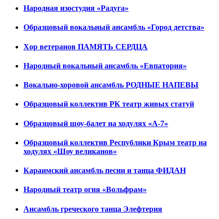
Народная изостудия «Радуга»
Образцовый вокальный ансамбль «Город детства»
Хор ветеранов ПАМЯТЬ СЕРДЦА
Народный вокальный ансамбль «Евпатория»
Вокально-хоровой ансамбль РОДНЫЕ НАПЕВЫ
Образцовый коллектив РК театр живых статуй
Образцовый шоу-балет на ходулях «А-7»
Образцовый коллектив Республики Крым театр на
ходулях «Шоу великанов»
Караимский ансамбль песни и танца ФИДАН
Народный театр огня «Вольфрам»
Ансамбль греческого танца Элефтерия