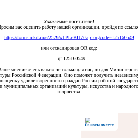
Уважаемые посетители!
росим вас оценить работу нашей организации, пройдя по ссылк
https://forms.mkrf.ru/e/2579/xTPLeBU7/?ap_orgcode=125160549
или отсканировав QR код:
Ваше мнение очень важно не только для нас, но для Министерств
ьтуры Российской Федерации. Оно поможет получить независим
ю оценку удовлетворенности граждан России работой государс
и муниципальных организаций культуры, искусства и народног
творчества.
Решаем вместе