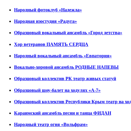
Народный фотоклуб «Надежда»
Народная изостудия «Радуга»
Образцовый вокальный ансамбль «Город детства»
Хор ветеранов ПАМЯТЬ СЕРДЦА
Народный вокальный ансамбль «Евпатория»
Вокально-хоровой ансамбль РОДНЫЕ НАПЕВЫ
Образцовый коллектив РК театр живых статуй
Образцовый шоу-балет на ходулях «А-7»
Образцовый коллектив Республики Крым театр на хо
Караимский ансамбль песни и танца ФИДАН
Народный театр огня «Вольфрам»