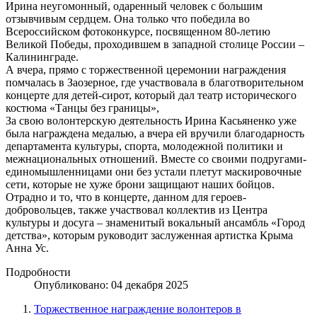
Ирина неугомонный, одаренный человек с большим
отзывчивым сердцем. Она только что победила во
Всероссийском фотоконкурсе, посвященном 80-летию
Великой Победы, проходившем в западной столице России –
Калининграде.
А вчера, прямо с торжественной церемонии награждения
помчалась в Заозерное, где участвовала в благотворительном
концерте для детей-сирот, который дал театр исторического
костюма «Танцы без границы»,
За свою волонтерскую деятельность Ирина Касьяненко уже
была награждена медалью, а вчера ей вручили благодарность
департамента культуры, спорта, молодежной политики и
межнациональных отношений. Вместе со своими подругами-
единомышленницами они без устали плетут маскировочные
сети, которые не хуже брони защищают наших бойцов.
Отрадно и то, что в концерте, данном для героев-
добровольцев, также участвовал коллектив из Центра
культуры и досуга – знаменитый вокальный ансамбль «Город
детства», которым руководит заслуженная артистка Крыма
Анна Ус.
Подробности
Опубликовано: 04 декабря 2025
Торжественное награждение волонтеров в