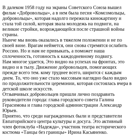
В далеком 1958 году на экраны Советского Союза вышел
фильм «Добровольцы», а в нем была песня «Комсомольцы,
добровольцы», которая надолго пережила кинокартину и
стала той силой, которая звала молодежь на подвиги, на
великие стройки, возрождающейся после страшной войны
страны.
Нынче мы вновь оказались в тяжелом положении и не по
своей вине. Врагам неймется, они снова стремятся ослабить
Россию. Но и нам не привыкать, а поможет наша
сплоченность, готовность к каждодневному подвигу.
Нам многое удается, Это видно на успехах на фронтах, это
видно и в тылу. Движение добровольцев, помогающих
прежде всего тем. кому труднее всего, ширится с каждым
днем. То, что оно уже стало массовым наглядно было видно
по продолжительности церемонии, которая состоялась вчера в
детской школе искусств.
Отзывчивых добровольцев пришли лично поздравить
руководители города: глава городского совета Галина
Герасимова и глава городской администрации Александр
Юрьев.
Приятно, что среди награжденных были и представители
Евпаторийского центра культуры и досуга. Это активный
член фотоклуба «Надежда», участник театра исторического
костюма «Танцы без границы» Ирина Касьяненко.