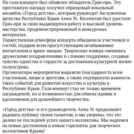
На гала-концерте был объявлен обладатель Гран-при. Эту
престижную награду получил образцовый вокальный
ансамбль «Город детства», которым руководит Заслуженная
артистка Республики Крым Анна Ус. Коллектив был удостоен
Гран-при за свою выдающуюся работу и высокий уровень
мастерства, продемонстрированный в конкурсных
материалах.
Торжественная атмосфера концерта объединила участников и
гостей, подарив всем присутствующим незабываемые
впечатления и яркие эмоции. Творческие номера сменялись
дружескими поздравлениями и словами поддержки, создавая
чувство единства и гордости за достижения культурной жизни
полуострова.
Организаторы мероприятия выразили благодарность всем
участникам, жюри и зрителям, а также подчеркнули важность
таких событий для развития искусства и культуры в
Республике Крым. Гала-концерт стал не только временем
награждений, но и возможностью для обмена идеями и
вдохновения для дальнейшего творчества.
«Город детства» и его руководитель Анна Ус продолжают
радовать публику своим талантом, и мы уверены, что это
далеко не последний успех нашего коллектива. Мы надеемся
на новые достижения и новые горизонты для творческих
коллективов Крыма!