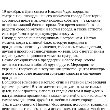
19 декабря, в День святого Николая Чудотворца, на
театральной площади нашего любимого города Евпатории
состоялось яркое и запоминающееся событие — зажжение
огней на главной ёлочке города. Это время волшебства и
радости собрало жителей и гостей города, а также артистов
евпаторийского центра культуры и досуга.
Площадь заполнена праздничным настроением. Настал
момент, когда к главной ёлке, которую нарядили в
праздничные огни и украшения, собрались семьи с детьми,
друзья и просто неравнодушные жители. Все с нетерпением
ждали кульминационного момента праздника.
Важно объединяться в преддверии Нового года, чтобы
делиться теплом и заботой друг о друге. Мероприятие
украсили творческие выступления артистов центра культуры
и досуга, которые подарили зрителям радость и ощущение
праздника.
Волшебное мгновение настало: огни на главной ёлке засияли
яркими цветами! В этот момент сверкнули глаза не только
детей, но и взрослых, наполняя сердца светом и надеждой к
наступающим праздникам. Зажжение огней стало настоящим
символом единства, дружбы и любви в нашем городе.
Так, в День святого Николая Чудотворца, история и традиции
переплелись с современным искусством, создавая атмосферу