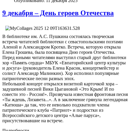
Опубликовано: 11 декабря 2025
9 декабря – День героев Отечества
В библиотеке им. А.С. Пушкина состоялась творческая
встреча читателей библиотеки с севастопольскими поэтами
Аленой и Александром Кротко. Встреча, которую открыла
Елена Грошева, была посвящена Дню героев Отечества.
Перед юными читателями выступил старый друг библиотеки
хор «Память сердца» МБУК «Евпаторийский центр культуры
и досуга» (руководитель Елена Красик, концертмейстер и
солист Александр Малинкин). Хор исполнил популярные
патриотические песни разных эпох.
Небольшой концерт открылся визитной карточкой хора –
задушевной песней Вики Цыгановой «Это Крым! И по
совести это - Россия!». Прозвучала известная фронтовая песня
«Ты ждешь, Лизавета...». А в заключение грянула легендарная
«Катюша» да так, что ее невольно подхватили члены
патриотического клуба «Патриот» и подростки из
Всероссийского детского центра «Алые паруса»,
присутствовавшие на встрече.
Подробности