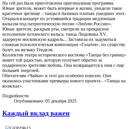
На сей раз была приготовлена оригинальная программа.
Юные зрители, может быть впервые в жизни, увидели такое
красочное зрелище – танцы в бальных платьях ушедших эпох.
Открылся концерт по устоявшейся традиции медленным
вальсом под патриотическую песню «Люблю Россию».
Юные зрители, раскрыв рты, смотрели на прекрасное
исполнение испанского вальса, танца Людовика XV,
задорную московскую кадриль... Заставила их задуматься
сложная психологическая композиция «Галатея», по существу
балет, на музыку Генделя.
Коллектив театра исторического костюма «Танцы без границ»
живет той радостью, которую получает обратно за
подаренную зрителям любовь. Она возвращается к ним с еще
большей энергией.
Обитателям «Чайки» в этот раз особенно повезло. Они
оказались участниками премьеры нового проекта - «Танцы на
колясках».
Подробности
Опубликовано: 05 декабря 2025
Каждый вклад важен