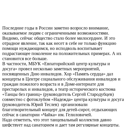
Последние годы в России заметно возросло внимание,
оказываемое людям с ограниченными возможностями.
Видимо, сейчас общество стало более милосерднее. И это
отрадное явление, так как несет в себе не только функцию
помощи нуждающимся, но исподволь воспитывает
подрастающее поколение на положительных примерах. А их
становится все больше.
В частности, МБУК «Евпаторийский центр культуры и
досуга» провел несколько заметных мероприятий,
посвященных Дню инвалидов. Хор «Память сердца» дал
концерты в Центре социального обслуживания инвалидов и
граждан пожилого возраста и в Доме-интернате для
престарелых и инвалидов, а театр исторического костюма
«Танцы без границ» (руководитель Сергей Стародубцев)
совместно с фотоклубом «Надежда» центра культуры и досуга
(руководитель Юрий Теслев) организовали
благотворительный концерт для детей-сирот, отдыхающих
сейчас в санатории «Чайка» им. Гелиловичей.
Надо отметить, что этот танцевальный коллектив давно
шефствует над санаторием и дает там регулярные концерты.