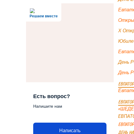
Евпато
Решаем вместе
Открыт
X Отк
Юбиле
Евпат
День Р
День Р
ЕВПАТОР
Евпато
Есть вопрос?
ЕВПАТОР
Напишите нам
«ШЕДЕ
ЕВПАТ
ЕВПАТОР
Написать
ДЕНЬ НА