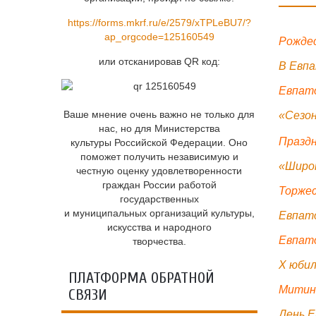
https://forms.mkrf.ru/e/2579/xTPLeBU7/?
ap_orgcode=125160549
Рождес
или отсканировав QR код:
В Евп
Евпато
Ваше мнение очень важно не только для
«Сезон
нас, но для Министерства
Празд
культуры Российской Федерации. Оно
поможет получить независимую и
«Широк
честную оценку удовлетворенности
граждан России работой
Торжес
государственных
и муниципальных организаций культуры,
Евпат
искусства и народного
Евпато
творчества.
X юби
ПЛАТФОРМА ОБРАТНОЙ
Митинг
СВЯЗИ
День Е