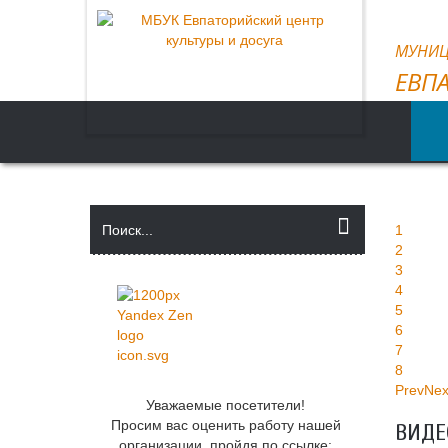
МУНИЦ
ЕВП
Искать
1
2
3
4
5
6
7
8
Prev
Nex
Уважаемые посетители!
Просим вас оценить работу нашей
ВИДЕО
организации, пройдя по ссылке: