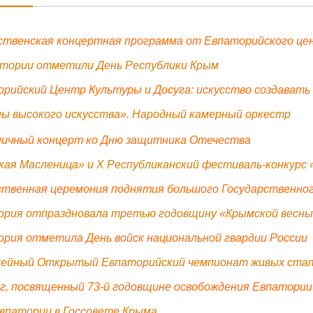
твенская концертная программа от Евпаторийского цен
атории отметили День Республики Крым
рийский Центр Культуры и Досуга: искусство создавать
ы высокого искусства». Народный камерный оркестр
ничный концерт ко Дню защитника Отечества
ая Масленица» и X Республиканский фестиваль-конкурс «
твенная церемония поднятия большого Государственног
ория отпраздновала третью годовщину «Крымской весны
рия отметила День войск национальной гвардии России
лейный Открытый Евпаторийский чемпионат живых ста
, посвященный 73-й годовщине освобождения Евпатории
впатории в Госсовете Крыма