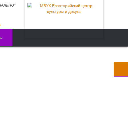
АЛЬНО"
А
ты